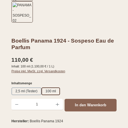
Boellis Panama 1924 - Sospeso Eau de
Parfum
Regulärer Preis:
110,00 €
Inhalt:
100 ml
(1.100,00 € / 1 L)
Preise inkl. MwSt. zzgl. Versandkosten
auswählen
Inhaltsmenge
2,5 ml (Tester)
100 ml
Produkt Anzahl: Gib den gewünschten Wert ein oder benutze die Schaltflächen um d
In den Warenkorb
Hersteller:
Boellis Panama 1924