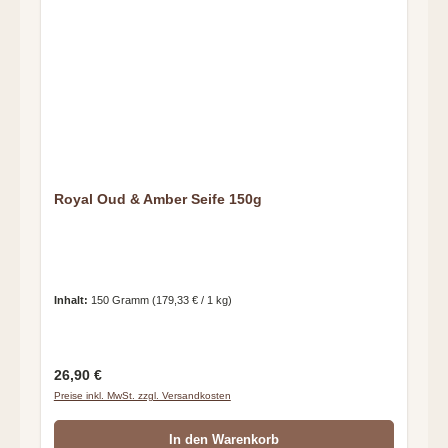
Royal Oud & Amber Seife 150g
Inhalt:
150 Gramm
(179,33 € / 1 kg)
Regulärer Preis:
26,90 €
Preise inkl. MwSt. zzgl. Versandkosten
In den Warenkorb