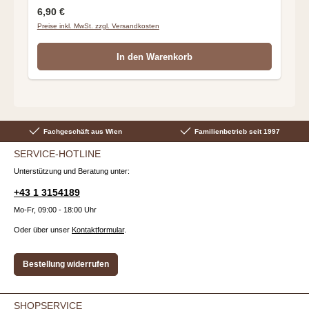
Regulärer Preis:
6,90 €
Preise inkl. MwSt. zzgl. Versandkosten
In den Warenkorb
Fachgeschäft aus Wien
Familienbetrieb seit 1997
SERVICE-HOTLINE
Unterstützung und Beratung unter:
+43 1 3154189
Mo-Fr, 09:00 - 18:00 Uhr
Oder über unser
Kontaktformular
.
Bestellung widerrufen
SHOPSERVICE