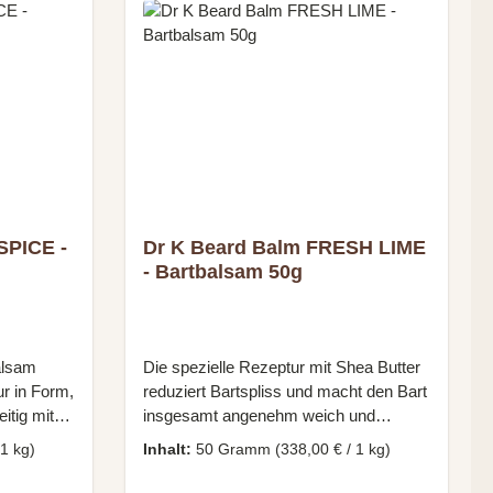
e
Inhaltsstoffe anwenden.
teInhalt:
 den Bart
erleihen
rollieren.
n Bart
hte Form
SPICE -
Dr K Beard Balm FRESH LIME
- Bartbalsam 50g
alsam
Die spezielle Rezeptur mit Shea Butter
ur in Form,
reduziert Bartspliss und macht den Bart
itig mit
insgesamt angenehm weich und
toffen.
geschmeidig. Kokosnussöl und Vitamin
 1 kg)
Inhalt:
50 Gramm
(338,00 € / 1 kg)
gt deinen
E sorgen für eine Extraportion Pflege,
igt die
auch für die Gesichtshaut unter dem