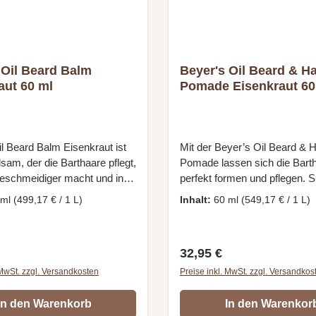
g in den Bart einarbeiten.
bringen.
end nach Wunsch formen
chkämmen.
 Oil Beard Balm
Beyer's Oil Beard & Ha
aut 60 ml
Pomade Eisenkraut 60
l Beard Balm Eisenkraut ist
Mit der Beyer’s Oil Beard & H
lsam, der die Barthaare pflegt,
Pomade lassen sich die Bart
geschmeidiger macht und in
perfekt formen und pflegen. Si
t. Der Bart fühlt sich weicher
100% natürlich, die Basis von
 ml
(499,17 € / 1 L)
Inhalt:
60 ml
(549,17 € / 1 L)
atzt weniger. Außerdem wird
Wollwachs und Bienenwachs 
htshaut unter dem Bart
stärkeren Halt und Pflege zug
nd ist nicht mehr so trocken.
Bart wird weicher und geschm
r Preis:
Regulärer Preis:
32,95 €
uckt und schuppt die Haut
Die Barthaare werden geglätt
er Bart behält durch den
stehen nicht mehr ab. Die Po
 MwSt. zzgl. Versandkosten
Preise inkl. MwSt. zzgl. Versandkos
m besser seine Form und es
sich auch perfekt für das Styl
ger Haare ab. Alle
Pflege der Kopfhaare verwenden.
In den Warenkorb
In den Warenkor