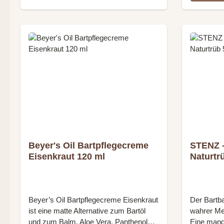
Finish im Bart Besonders ergiebige
Inhaltssto
Rezeptur: eine kleine Menge reicht aus
Balm Eise
Verpackt in einem braunen Glastiegel
natürlich.
im nostalgischen Vintage-Look mit Alu-
aus dem C
Schraubverschluss Inhalt: 60 ml
Wollwachs
Hergestellt in Dublin, Irland
Öle. Letzt
Zitronenv
genannt) a
Eisenkrau
wertvollst
Öle – sow
Lavendel. 
100% natür
INGREDI
Beyer's Oil Bartpflegecreme
STENZ -
SIMMOND
Eisenkraut 120 ml
Naturtr
BUTYROS
CERA AL
BERGAMIA
TOCOPHE
Beyer’s Oil Bartpflegecreme Eisenkraut
Der Bartba
ANNUUS S
ist eine matte Alternative zum Bartöl
wahrer Me
TRIPHYL
und zum Balm. Aloe Vera, Panthenol
Eine mand