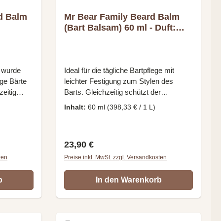
d Balm
Mr Bear Family Beard Balm
(Bart Balsam) 60 ml - Duft:
Citrus
 wurde
Ideal für die tägliche Bartpflege mit
nge Bärte
leichter Festigung zum Stylen des
zeitig
Barts. Gleichzeitig schützt der
 Die
Bartbalsam die Haut vor dem
Inhalt:
60 ml
(398,33 € / 1 L)
lle,
Austrocknen und beugt Hautirritationen
n Glanz
und Juckreiz vor. Es duftet angenehm
ür einen
nach Zitrusfrüchten (Citrus). Mit
Regulärer Preis:
23,90 €
artVerleiht
Sheabutter, Lanolin, Bienenwachs,
ige
Aprikosenkern-, Jojoba-, Argan-,
ten
Preise inkl. MwSt. zzgl. Versandkosten
den Bart
Kokosnuss- und Hagebuttenöl Duft:
chmeidiges
Zitrusfrüchte Inhalt: 60 ml
b
In den Warenkorb
e fettigen
Allergiehinweis: Achtung, das Produkt
aches und
enthält Nussöl. Nicht bei einer
ür mittlere
bekannten Allergie gegen einen der