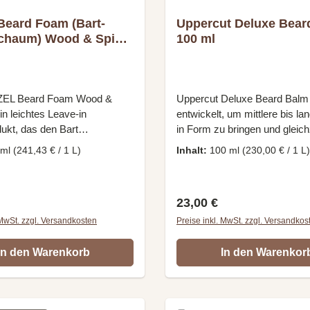
Beard Foam (Bart-
Uppercut Deluxe Bear
schaum) Wood & Spice
100 ml
EL Beard Foam Wood &
Uppercut Deluxe Beard Balm
ein leichtes Leave-in
entwickelt, um mittlere bis la
ukt, das den Bart
in Form zu bringen und gleich
ig macht, Gerüche
gepflegt aussehen zu lassen.
 ml
(241,43 € / 1 L)
Inhalt:
100 ml
(230,00 € / 1 L)
rt und für ein gepflegtes
leichte Formel sorgt für Kontro
gsbild sorgt.Reduziert
Struktur und einen natürliche
und BartschuppenBändigt
ohne zu fetten.Leichter Halt f
r Preis:
Regulärer Preis:
23,00 €
stige BarthaareSpendet
gepflegten und kontrollierten B
eit und macht den Bart
Struktur und hilft widerspenst
 MwSt. zzgl. Versandkosten
Preise inkl. MwSt. zzgl. Versandkos
 für ein volleres
Barthaare zu bändigenPflegt 
gsbildDuft: Frische
sanft und unterstützt ein ges
In den Warenkorb
In den Warenkor
n von Zitrone kombiniert mit
BartgefühlGesunder Glanz ohn
dernholz und einer
EffektLeichte Textur für einf
ote von NelkeInhalt:
gleichmäßiges VerteilenIdeal f