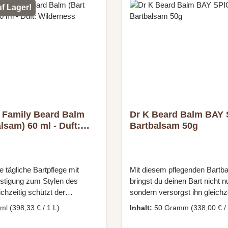
dung: 2–4 Pumpstöße in die
bis lange BärteWasserbasiert
uf Lager!
n geben, im Bart verteilen
FormelDuft: Dezente Kokosno
ssieren. Nicht ausspülen.
100 mlAnwendung: Täglich in
einarbeiten, um Struktur zu v
und abstehende Haare zu kont
Gleichmäßig verteilen und de
anschließend in die gewünsc
bringen.
 Family Beard Balm
Dr K Beard Balm BAY 
lsam) 60 ml - Duft:
Bartbalsam 50g
ess
ie tägliche Bartpflege mit
Mit diesem pflegenden Bartb
estigung zum Stylen des
bringst du deinen Bart nicht n
ichzeitig schützt der
sondern versorgst ihn gleichze
m die Haut vor dem
wertvollen natürlichen Inhaltss
 ml
(398,33 € / 1 L)
Inhalt:
50 Gramm
(338,00 € /
n und beugt Hautirritationen
Die reichhaltige Rezeptur pfle
eiz vor. Es duftet angenehm
Bart geschmeidig weich, beruh