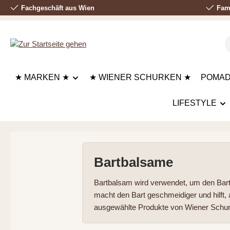
Fachgeschäft aus Wien
Fami
 Hauptinhalt springen
Zur Suche springen
Zur Hauptnavigation springen
★ MARKEN ★
★ WIENER SCHURKEN ★
POMA
LIFESTYLE
Bartbalsame
Bartbalsam wird verwendet, um den Bart z
macht den Bart geschmeidiger und hilft, 
ausgewählte Produkte von Wiener Schurk