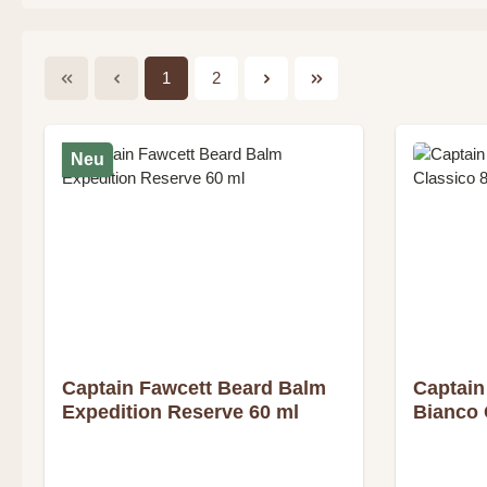
Seite
Seite
1
2
Neu
Captain Fawcett Beard Balm
Captain
Expedition Reserve 60 ml
Bianco 