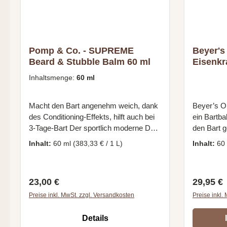
gleichmäßi
Anschließ
oder dur
Pomp & Co. - SUPREME
Beyer's
Beard & Stubble Balm 60 ml
Eisenkr
Inhaltsmenge:
60 ml
Macht den Bart angenehm weich, dank
Beyer’s Oi
des Conditioning-Effekts, hilft auch bei
ein Bartba
3-Tage-Bart Der sportlich moderne Duft
den Bart 
des Bartbalsams wirkt wie ein Eau de
Form bring
Inhalt:
60 ml
(383,33 € / 1 L)
Inhalt:
60
Cologne für die Haare Wirkt
an und kr
feuchtigkeitsspendend und pflegt die
die Gesic
Haut unter dem Bart Kann auch als
gepflegt u
Regulärer Preis:
Reguläre
23,00 €
29,95 €
Leave-in Conditioner für längere Haare
Dadurch j
verwendet werden Die Rezeptur enthält
weniger. D
Preise inkl. MwSt. zzgl. Versandkosten
Preise inkl.
Aloe Vera, Avocado-, Weizenkeim- und
Bartbalsa
natives Olivenöl Nicht fettend, mattes
stehen weni
Details