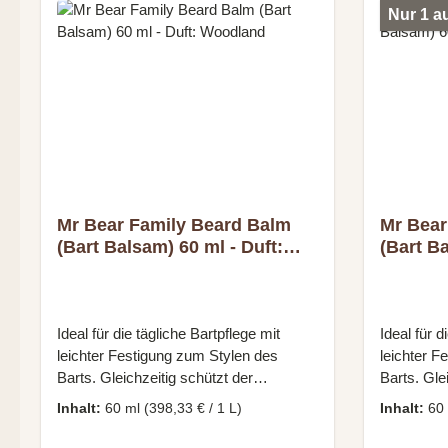
CETYL PHOSPHATE, PANTHENOL,
70mlAnwen
Nur 1 a
ALOE BARBADENSIS LEAF JUICE
Handfläche
POWDER, SODIUM BENZOATE,
und einma
XANTHAN GUM, TOCOPHEROL,
LIMONENE, CITRUS AURANTIUM
BERGAMIA PEEL OIL, CITRIC ACID,
ECTOIN, HELIANTHUS ANNUUS
SEED OIL, LINALOOL, VERBENA
ABSOLUTE (LIPPIA CITRIODORA
KUNTH.), LAVANDULA
ANGUSTIFOLIA OIL, CITRAL.
Mr Bear Family Beard Balm
Mr Bear
(Bart Balsam) 60 ml - Duft:
(Bart Ba
Woodland
Wildern
Ideal für die tägliche Bartpflege mit
Ideal für d
leichter Festigung zum Stylen des
leichter F
Barts. Gleichzeitig schützt der
Barts. Gle
Bartbalsam die Haut vor dem
Bartbalsa
Inhalt:
60 ml
(398,33 € / 1 L)
Inhalt:
60
Austrocknen und beugt Hautirritationen
Austrockne
und Juckreiz vor. Es duftet angenehm
und Juckr