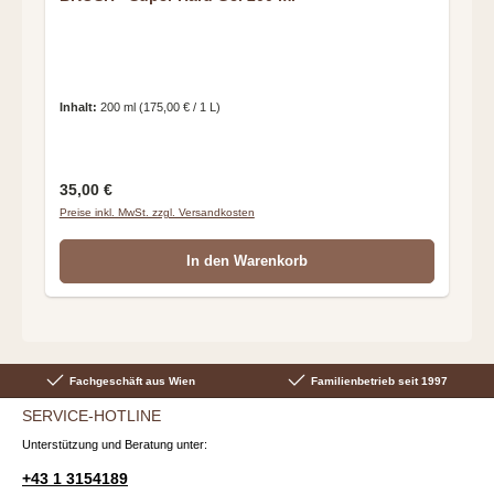
Inhalt:
200 ml
(175,00 € / 1 L)
Regulärer Preis:
35,00 €
Preise inkl. MwSt. zzgl. Versandkosten
In den Warenkorb
Fachgeschäft aus Wien
Familienbetrieb seit 1997
SERVICE-HOTLINE
Unterstützung und Beratung unter:
+43 1 3154189