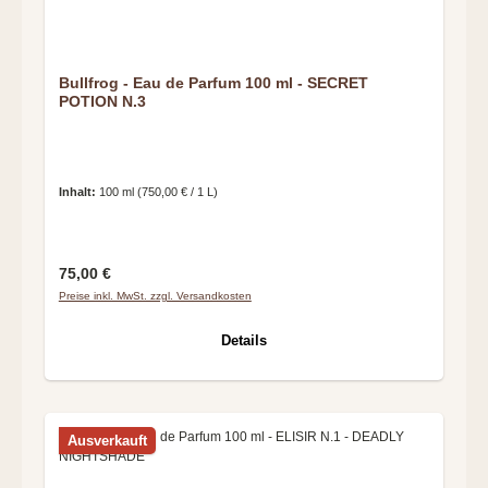
Bullfrog - Eau de Parfum 100 ml - SECRET
POTION N.3
Inhalt:
100 ml
(750,00 € / 1 L)
Regulärer Preis:
75,00 €
Preise inkl. MwSt. zzgl. Versandkosten
Details
Ausverkauft