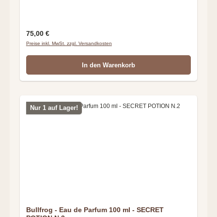
Regulärer Preis:
75,00 €
Preise inkl. MwSt. zzgl. Versandkosten
In den Warenkorb
Nur 1 auf Lager!
Bullfrog - Eau de Parfum 100 ml - SECRET