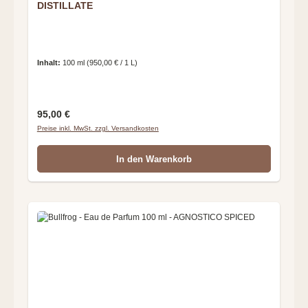
DISTILLATE
Inhalt:
100 ml
(950,00 € / 1 L)
Regulärer Preis:
95,00 €
Preise inkl. MwSt. zzgl. Versandkosten
In den Warenkorb