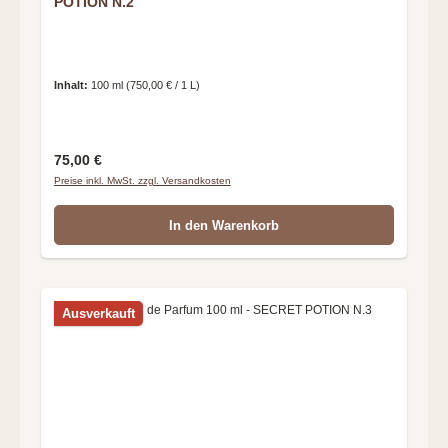
POTION N.2
Inhalt:
100 ml
(750,00 € / 1 L)
Regulärer Preis:
75,00 €
Preise inkl. MwSt. zzgl. Versandkosten
In den Warenkorb
Ausverkauft