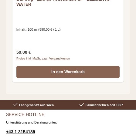
WATER
Inhalt:
100 ml
(590,00 € / 1 L)
Regulärer Preis:
59,00 €
Preise inkl. MwSt. zzgl. Versandkosten
In den Warenkorb
Fachgeschäft aus Wien
Familienbetrieb seit 1997
SERVICE-HOTLINE
Unterstützung und Beratung unter:
+43 1 3154189