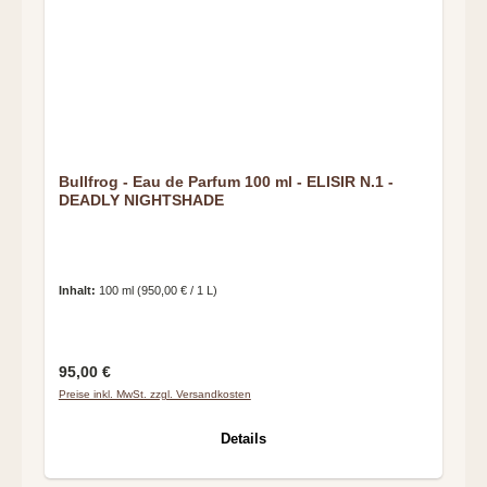
Bullfrog - Eau de Parfum 100 ml - ELISIR N.1 -
DEADLY NIGHTSHADE
Inhalt:
100 ml
(950,00 € / 1 L)
Regulärer Preis:
95,00 €
Preise inkl. MwSt. zzgl. Versandkosten
Details