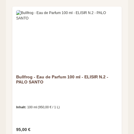
Bullfrog - Eau de Parfum 100 ml - ELISIR N.2 -
PALO SANTO
Inhalt:
100 ml
(950,00 € / 1 L)
Regulärer Preis:
95,00 €