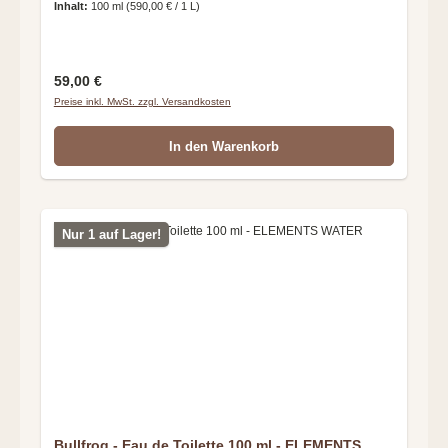
Inhalt:
100 ml
(590,00 € / 1 L)
Regulärer Preis:
59,00 €
Preise inkl. MwSt. zzgl. Versandkosten
In den Warenkorb
Nur 1 auf Lager!
Bullfrog - Eau de Toilette 100 ml - ELEMENTS