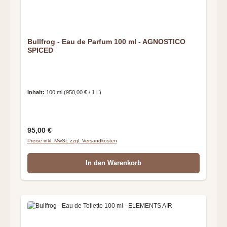
Bullfrog - Eau de Parfum 100 ml - AGNOSTICO
SPICED
Inhalt:
100 ml
(950,00 € / 1 L)
Regulärer Preis:
95,00 €
Preise inkl. MwSt. zzgl. Versandkosten
In den Warenkorb