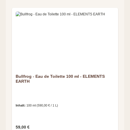
Bullfrog - Eau de Toilette 100 ml - ELEMENTS
EARTH
Inhalt:
100 ml
(590,00 € / 1 L)
Regulärer Preis:
59,00 €