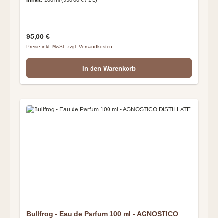
Inhalt:
100 ml
(950,00 € / 1 L)
Regulärer Preis:
95,00 €
Preise inkl. MwSt. zzgl. Versandkosten
In den Warenkorb
Bullfrog - Eau de Parfum 100 ml - AGNOSTICO