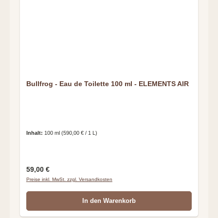
Bullfrog - Eau de Toilette 100 ml - ELEMENTS AIR
Inhalt:
100 ml
(590,00 € / 1 L)
Regulärer Preis:
59,00 €
Preise inkl. MwSt. zzgl. Versandkosten
In den Warenkorb