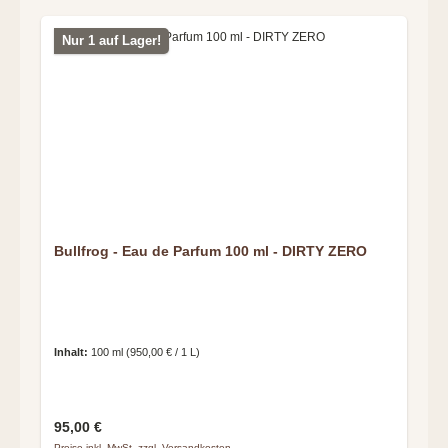
Nur 1 auf Lager!
Bullfrog - Eau de Parfum 100 ml - DIRTY ZERO
Inhalt:
100 ml
(950,00 € / 1 L)
Regulärer Preis:
95,00 €
Preise inkl. MwSt. zzgl. Versandkosten