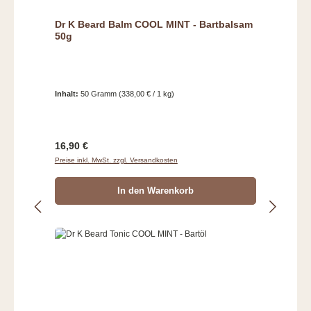
Dr K Beard Balm COOL MINT - Bartbalsam
50g
Inhalt:
50 Gramm
(338,00 € / 1 kg)
Regulärer Preis:
16,90 €
Preise inkl. MwSt. zzgl. Versandkosten
In den Warenkorb