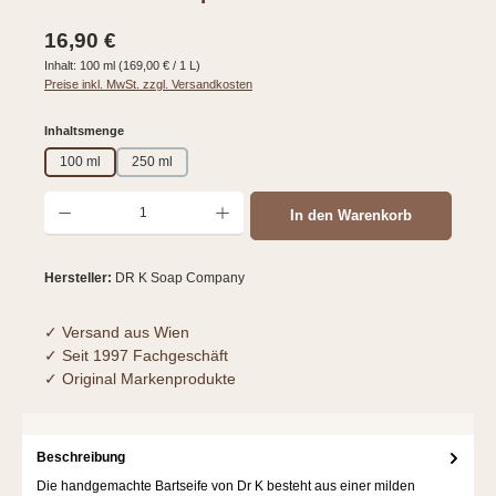
Regulärer Preis:
16,90 €
Inhalt:
100 ml
(169,00 € / 1 L)
Preise inkl. MwSt. zzgl. Versandkosten
auswählen
Inhaltsmenge
100 ml
250 ml
Produkt Anzahl: Gib den gewünschten Wert ein oder benutze die Schaltflächen um d
In den Warenkorb
Hersteller:
DR K Soap Company
✓ Versand aus Wien
✓ Seit 1997 Fachgeschäft
✓ Original Markenprodukte
Beschreibung
Die handgemachte Bartseife von Dr K besteht aus einer milden