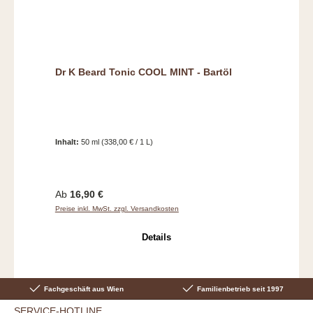
Dr K Beard Tonic COOL MINT - Bartöl
Inhalt:
50 ml
(338,00 € / 1 L)
Regulärer Preis:
Ab
16,90 €
Preise inkl. MwSt. zzgl. Versandkosten
Details
Fachgeschäft aus Wien
Familienbetrieb seit 1997
SERVICE-HOTLINE