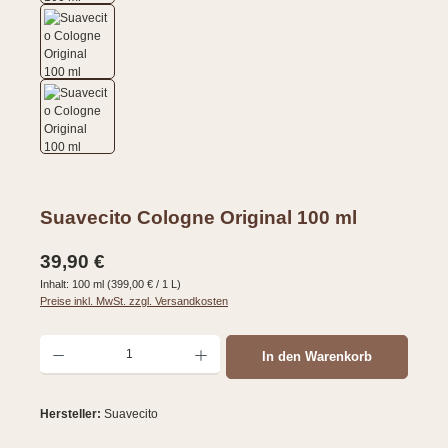
Suavecito Cologne Original 100 ml
Regulärer Preis:
39,90 €
Inhalt:
100 ml
(399,00 € / 1 L)
Preise inkl. MwSt. zzgl. Versandkosten
Produkt Anzahl: Gib den gewünschten Wert ein oder benutze die Schaltflächen um d
In den Warenkorb
Hersteller:
Suavecito