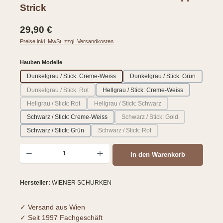
Strick
Regulärer Preis:
29,90 €
Preise inkl. MwSt. zzgl. Versandkosten
auswählen
Hauben Modelle
Dunkelgrau / Stick: Creme-Weiss
Dunkelgrau / Stick: Grün
Dunkelgrau / Stick: Rot
Hellgrau / Stick: Creme-Weiss
(Diese Option ist zurzeit nicht verfügbar.)
Hellgrau / Stick: Rot
Hellgrau / Stick: Schwarz
(Diese Option ist zurzeit nicht verfügbar.)
(Diese Option ist zurzeit nicht verfügbar
Schwarz / Stick: Creme-Weiss
Schwarz / Stick: Gold
(Diese Option ist zurzeit nicht 
Schwarz / Stick: Grün
Schwarz / Stick: Rot
(Diese Option ist zurzeit nicht verfügbar.)
Produkt Anzahl: Gib den gewünschten Wert ein oder benutze die Schaltflächen um d
In den Warenkorb
Hersteller:
WIENER SCHURKEN
✓ Versand aus Wien
✓ Seit 1997 Fachgeschäft