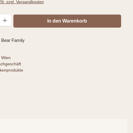
wSt. zzgl. Versandkosten
: Gib den gewünschten Wert ein oder benutze die Schaltflächen um die
In den Warenkorb
 Bear Family
 Wien
achgeschäft
rkenprodukte