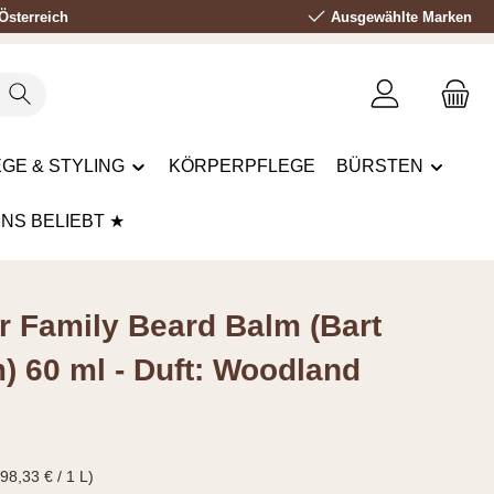
Österreich
Ausgewählte Marken
GE & STYLING
KÖRPERPFLEGE
BÜRSTEN
UNS BELIEBT ★
r Family Beard Balm (Bart
) 60 ml - Duft: Woodland
s:
€
98,33 € / 1 L)