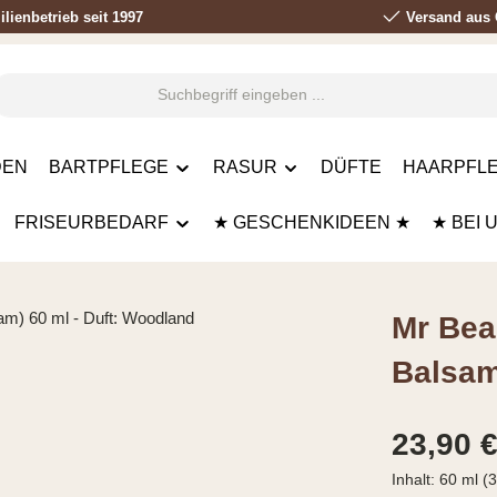
lienbetrieb seit 1997
Versand aus 
DEN
BARTPFLEGE
RASUR
DÜFTE
HAARPFLE
FRISEURBEDARF
★ GESCHENKIDEEN ★
★ BEI 
Mr Bea
Balsam
Regulärer Prei
23,90 
Inhalt:
60 ml
(3