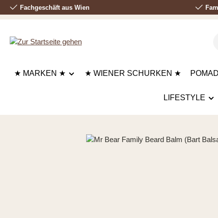
Fachgeschäft aus Wien
Fami
 Hauptinhalt springen
Zur Suche springen
Zur Hauptnavigation springen
★ MARKEN ★
★ WIENER SCHURKEN ★
POMA
LIFESTYLE
Bildergalerie überspringen