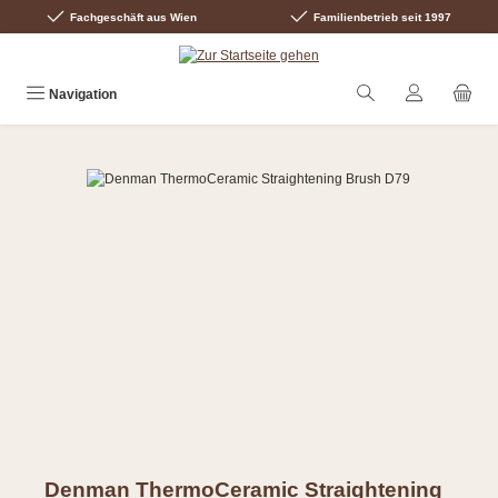
Fachgeschäft aus Wien
Familienbetrieb seit 1997
Zum Hauptinhalt springen
Navigation
Bildergalerie überspringen
Denman ThermoCeramic Straightening