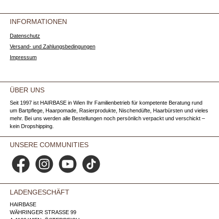
INFORMATIONEN
Datenschutz
Versand- und Zahlungsbedingungen
Impressum
ÜBER UNS
Seit 1997 ist HAIRBASE in Wien Ihr Familienbetrieb für kompetente Beratung rund
um Bartpflege, Haarpomade, Rasierprodukte, Nischendüfte, Haarbürsten und vieles
mehr. Bei uns werden alle Bestellungen noch persönlich verpackt und verschickt –
kein Dropshipping.
UNSERE COMMUNITIES
Facebook
Instagram
YouTube
TikTok
LADENGESCHÄFT
HAIRBASE
WÄHRINGER STRASSE 99