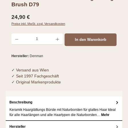
Brush D79
Regulärer Preis:
24,90 €
Preise inkl. MwSt. zzgl. Versandkosten
Produkt Anzahl: Gib den gewünschten Wert ein oder benutze die Schaltflächen um d
In den Warenkorb
Hersteller:
Denman
✓ Versand aus Wien
✓ Seit 1997 Fachgeschäft
✓ Original Markenprodukte
Beschreibung
Keramik Haarglättungs Bürste mit Naturborsten für glattes Haar Ideal
für alle Haarlängen und alle Haartypen die Naturborsten…
Mehr
Hersteller