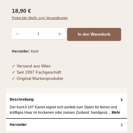
Regulärer Preis:
18,90 €
Preise inkl. MwSt. zzgl. Versandkosten
Produkt Anzahl: Gib den gewünschten Wert ein oder benutze die Schaltflächen um d
In den Warenkorb
Hersteller:
Kent
✓ Versand aus Wien
✓ Seit 1997 Fachgeschäft
✓ Original Markenprodukte
Beschreibung
Der Kent A 16T Kamm eignet sich perfekt zum Stylen für feines und
kräftiges Haar im trockenen oder nassen Zustand. handgesä…
Mehr
Hersteller