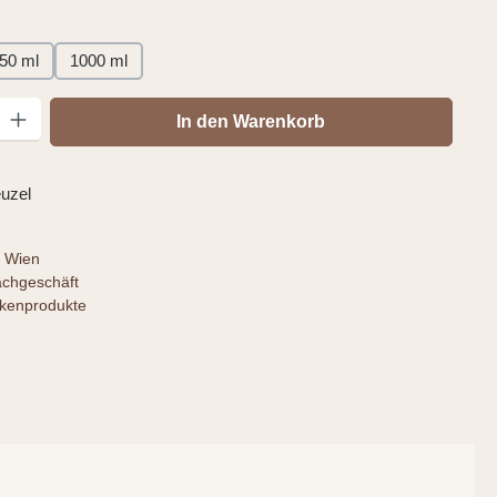
auswählen
50 ml
1000 ml
: Gib den gewünschten Wert ein oder benutze die Schaltflächen um die
In den Warenkorb
uzel
 Wien
achgeschäft
rkenprodukte