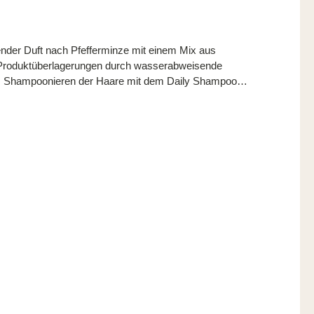
i Produktüberlagerungen durch wasserabweisende
ken lassen. Anschließend gründlich ausspülen. Tipp:
onders hartnäckigen wasserabweisenden Pomaden trägt
ten Einwirkzeit nimmt man einen feinen Kamm und kämmt
eigt alle drei