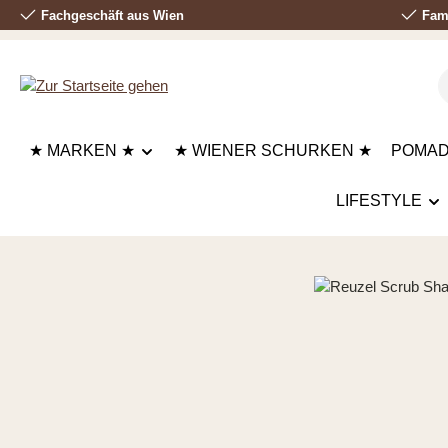
Fachgeschäft aus Wien
Fami
 Hauptinhalt springen
Zur Suche springen
Zur Hauptnavigation springen
★ MARKEN ★
★ WIENER SCHURKEN ★
POMA
LIFESTYLE
Bildergalerie überspringen