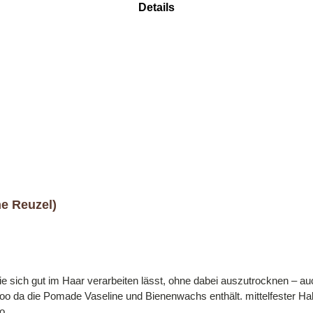
Details
e Reuzel)
e sich gut im Haar verarbeiten lässt, ohne dabei auszutrocknen – auc
enenwachs enthält. mittelfester Halt und Glanz Duft: Apfel wachsbasierende Pomade
o