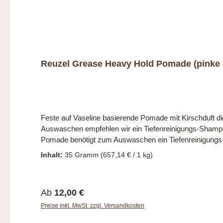
Reuzel Grease Heavy Hold Pomade (pinke 
Feste auf Vaseline basierende Pomade mit Kirschduft die
Auswaschen empfehlen wir ein Tiefenreinigungs-Shampoo da die Pomade Vaseline und Bie
Pomade benötigt zum Auswaschen ein Tiefenreinigun
Inhalt:
35 Gramm
(657,14 € / 1 kg)
Regulärer Preis:
Ab
12,00 €
Preise inkl. MwSt. zzgl. Versandkosten