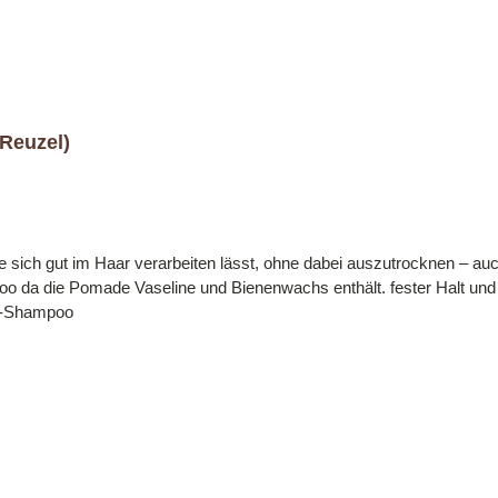
Reuzel)
 sich gut im Haar verarbeiten lässt, ohne dabei auszutrocknen – auc
nenwachs enthält. fester Halt und dezenter Glanz Duft: Kirsche Vaseline basierende
gs-Shampoo