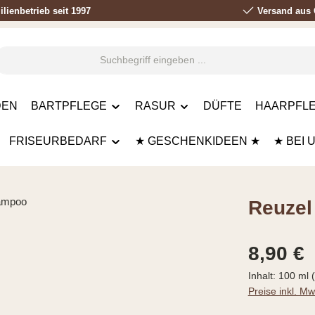
lienbetrieb seit 1997
Versand aus 
DEN
BARTPFLEGE
RASUR
DÜFTE
HAARPFLE
FRISEURBEDARF
★ GESCHENKIDEEN ★
★ BEI 
Reuzel
Regulärer Prei
8,90 €
Inhalt:
100 ml
Preise inkl. M