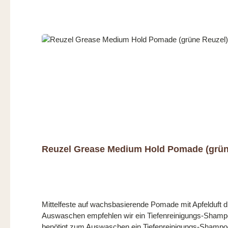
Reuzel Grease Medium Hold Pomade (grün
Mittelfeste auf wachsbasierende Pomade mit Apfelduft di
Auswaschen empfehlen wir ein Tiefenreinigungs-Shampoo da die Pomade Vaseline und Bi
benötigt zum Auswaschen ein Tiefenreinigungs-Shampo