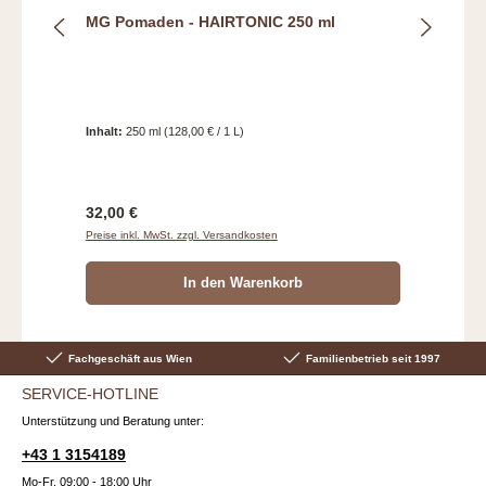
MG Pomaden - HAIRTONIC 250 ml
Inhalt:
250 ml
(128,00 € / 1 L)
Regulärer Preis:
32,00 €
Preise inkl. MwSt. zzgl. Versandkosten
In den Warenkorb
Fachgeschäft aus Wien
Familienbetrieb seit 1997
SERVICE-HOTLINE
Unterstützung und Beratung unter:
+43 1 3154189
Mo-Fr, 09:00 - 18:00 Uhr