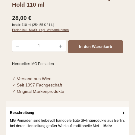
Hold 110 ml
Regulärer Preis:
28,00 €
Inhalt:
110 ml
(254,55 € / 1 L)
Preise inkl. MwSt. zzgl. Versandkosten
Produkt Anzahl: Gib den gewünschten Wert ein oder benutze die Schaltflächen um d
In den Warenkorb
Hersteller:
MG Pomaden
✓ Versand aus Wien
✓ Seit 1997 Fachgeschäft
✓ Original Markenprodukte
Beschreibung
MG Pomaden sind liebevoll handgefertigte Stylingprodukte aus Berlin,
bei deren Herstellung großer Wert auf traditionelle Met…
Mehr