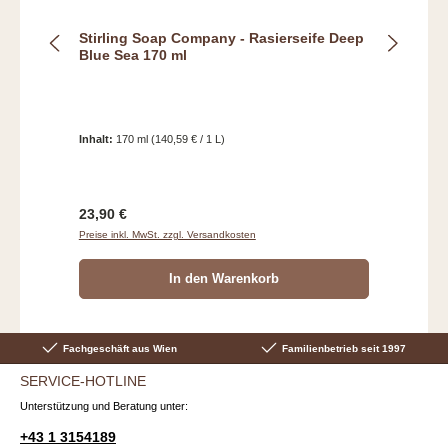
Stirling Soap Company - Rasierseife Deep
Blue Sea 170 ml
Inhalt:
170 ml
(140,59 € / 1 L)
Regulärer Preis:
23,90 €
Preise inkl. MwSt. zzgl. Versandkosten
In den Warenkorb
Fachgeschäft aus Wien
Familienbetrieb seit 1997
SERVICE-HOTLINE
Unterstützung und Beratung unter:
+43 1 3154189