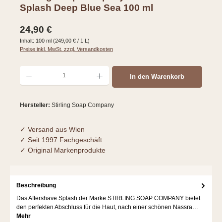
Splash Deep Blue Sea 100 ml
Regulärer Preis:
24,90 €
Inhalt:
100 ml
(249,00 € / 1 L)
Preise inkl. MwSt. zzgl. Versandkosten
Produkt Anzahl: Gib den gewünschten Wert ein oder benutze die Schaltflächen um d
In den Warenkorb
Hersteller:
Stirling Soap Company
✓ Versand aus Wien
✓ Seit 1997 Fachgeschäft
✓ Original Markenprodukte
Beschreibung
Das Aftershave Splash der Marke STIRLING SOAP COMPANY bietet
den perfekten Abschluss für die Haut, nach einer schönen Nassra…
Mehr