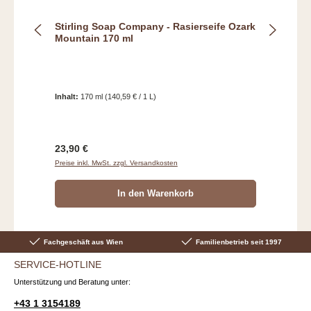
Stirling Soap Company - Rasierseife Ozark
Mountain 170 ml
Inhalt:
170 ml
(140,59 € / 1 L)
Regulärer Preis:
23,90 €
Preise inkl. MwSt. zzgl. Versandkosten
In den Warenkorb
Fachgeschäft aus Wien
Familienbetrieb seit 1997
SERVICE-HOTLINE
Unterstützung und Beratung unter:
+43 1 3154189