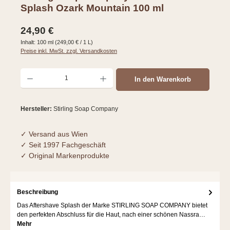
Splash Ozark Mountain 100 ml
Regulärer Preis:
24,90 €
Inhalt:
100 ml
(249,00 € / 1 L)
Preise inkl. MwSt. zzgl. Versandkosten
Produkt Anzahl: Gib den gewünschten Wert ein oder benutze die Schaltflächen um d
In den Warenkorb
Hersteller:
Stirling Soap Company
✓ Versand aus Wien
✓ Seit 1997 Fachgeschäft
✓ Original Markenprodukte
Beschreibung
Das Aftershave Splash der Marke STIRLING SOAP COMPANY bietet
den perfekten Abschluss für die Haut, nach einer schönen Nassra…
Mehr