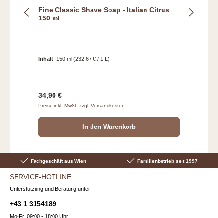
Fine Classic Shave Soap - Italian Citrus
150 ml
Inhalt:
150 ml
(232,67 € / 1 L)
Regulärer Preis:
34,90 €
Preise inkl. MwSt. zzgl. Versandkosten
In den Warenkorb
Fachgeschäft aus Wien
Familienbetrieb seit 1997
SERVICE-HOTLINE
Unterstützung und Beratung unter:
+43 1 3154189
Mo-Fr, 09:00 - 18:00 Uhr