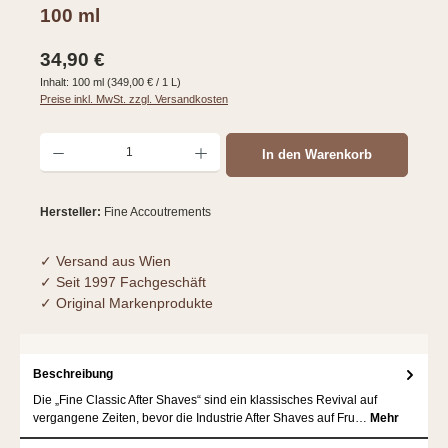
100 ml
Regulärer Preis:
34,90 €
Inhalt:
100 ml
(349,00 € / 1 L)
Preise inkl. MwSt. zzgl. Versandkosten
Produkt Anzahl: Gib den gewünschten Wert ein oder benutze die Schaltflächen um d
In den Warenkorb
Hersteller:
Fine Accoutrements
✓ Versand aus Wien
✓ Seit 1997 Fachgeschäft
✓ Original Markenprodukte
Beschreibung
Die „Fine Classic After Shaves“ sind ein klassisches Revival auf
vergangene Zeiten, bevor die Industrie After Shaves auf Fru…
Mehr