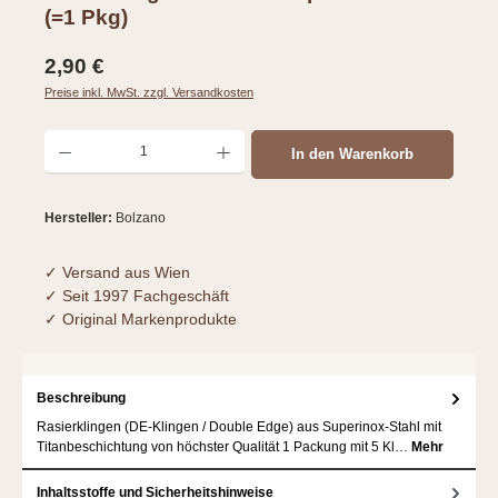
(=1 Pkg)
Regulärer Preis:
2,90 €
Preise inkl. MwSt. zzgl. Versandkosten
Produkt Anzahl: Gib den gewünschten Wert ein oder benutze die Schaltflächen um d
In den Warenkorb
Hersteller:
Bolzano
✓ Versand aus Wien
✓ Seit 1997 Fachgeschäft
✓ Original Markenprodukte
Beschreibung
Rasierklingen (DE-Klingen / Double Edge) aus Superinox-Stahl mit
Titanbeschichtung von höchster Qualität 1 Packung mit 5 Kl…
Mehr
Inhaltsstoffe und Sicherheitshinweise