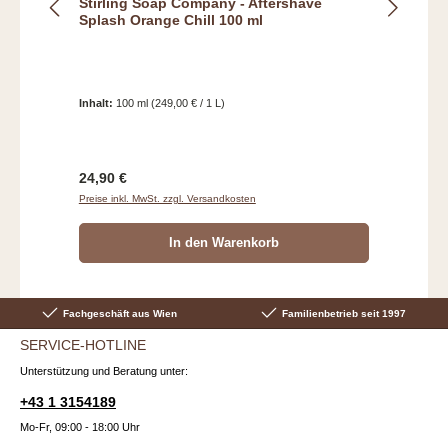
Stirling Soap Company - Aftershave
Splash Orange Chill 100 ml
Inhalt:
100 ml
(249,00 € / 1 L)
Regulärer Preis:
24,90 €
Preise inkl. MwSt. zzgl. Versandkosten
In den Warenkorb
Fachgeschäft aus Wien
Familienbetrieb seit 1997
SERVICE-HOTLINE
Unterstützung und Beratung unter:
+43 1 3154189
Mo-Fr, 09:00 - 18:00 Uhr