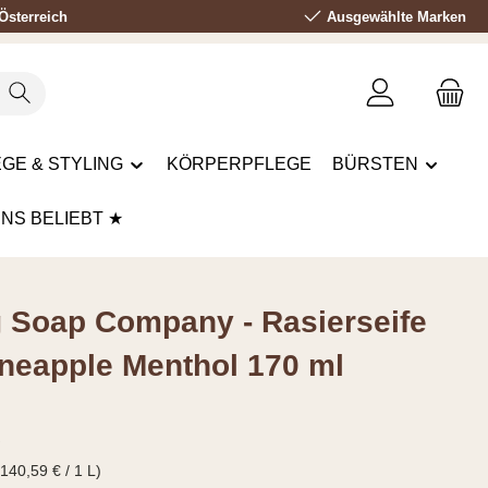
Österreich
Ausgewählte Marken
GE & STYLING
KÖRPERPFLEGE
BÜRSTEN
UNS BELIEBT ★
ng Soap Company - Rasierseife
ineapple Menthol 170 ml
s:
€
(140,59 € / 1 L)