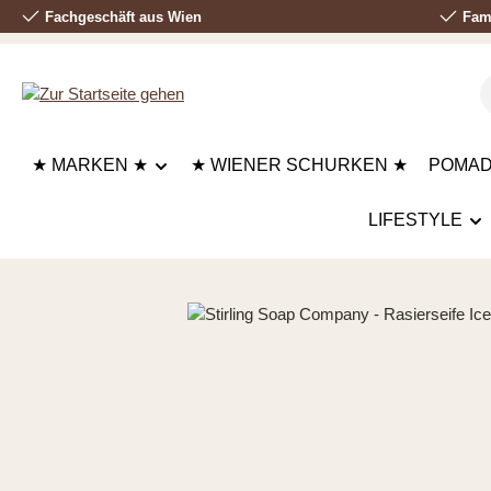
Fachgeschäft aus Wien
Fami
 Hauptinhalt springen
Zur Suche springen
Zur Hauptnavigation springen
★ MARKEN ★
★ WIENER SCHURKEN ★
POMA
LIFESTYLE
Bildergalerie überspringen