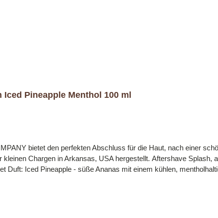
h Iced Pineapple Menthol 100 ml
NY bietet den perfekten Abschluss für die Haut, nach einer schö
gestellt. Aftershave Splash, auf Alkoholbasis, nach der Rasur für Liebhaber des
t Duft: Iced Pineapple - süße Ananas mit einem kühlen, mentholhalti