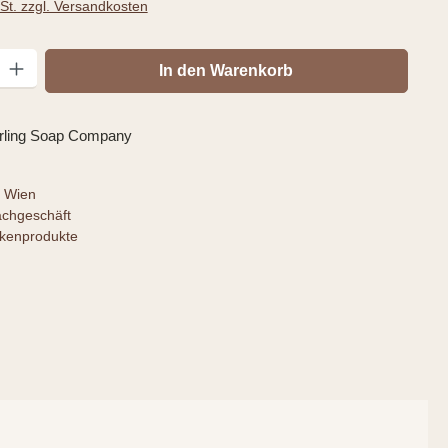
wSt. zzgl. Versandkosten
: Gib den gewünschten Wert ein oder benutze die Schaltflächen um die
In den Warenkorb
irling Soap Company
 Wien
achgeschäft
rkenprodukte