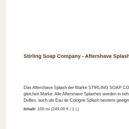
Stirling Soap Company - Aftershave Splas
Das Aftershave Splash der Marke STIRLING SOAP COMPA
gleichen Marke. Alle Aftershave Splashes werden in sehr kleinen Chargen in Arkansas, USA her
Duftes, auch als Eau de Cologne Splash bestens geeigne
Inhalt:
100 ml
(249,00 € / 1 L)