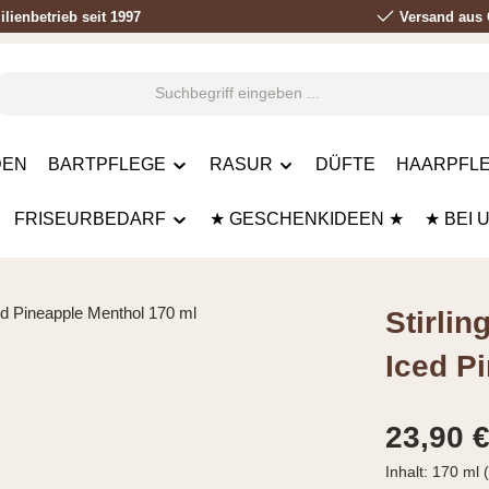
lienbetrieb seit 1997
Versand aus 
DEN
BARTPFLEGE
RASUR
DÜFTE
HAARPFLE
FRISEURBEDARF
★ GESCHENKIDEEN ★
★ BEI 
Stirli
Iced P
Regulärer Prei
23,90 
Inhalt:
170 ml