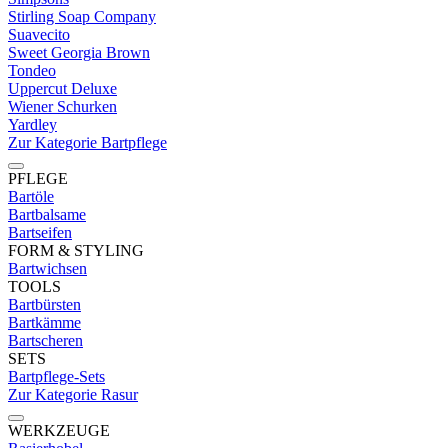
Stirling Soap Company
Suavecito
Sweet Georgia Brown
Tondeo
Uppercut Deluxe
Wiener Schurken
Yardley
Zur Kategorie Bartpflege
PFLEGE
Bartöle
Bartbalsame
Bartseifen
FORM & STYLING
Bartwichsen
TOOLS
Bartbürsten
Bartkämme
Bartscheren
SETS
Bartpflege-Sets
Zur Kategorie Rasur
WERKZEUGE