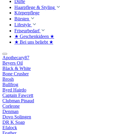
Düfte
Haarpflege & Styling
Körperpflege
Bürsten
Lifestyle
Friseurbedarf
★ Geschenkideen ★
★ Bei uns beliebt ★
Apothecary87
Beyers Oil
Black & White
Bone Crusher
Brosh
Bullfrog
Byrd Hairdo
Captain Fawcett
Clubman Pinaud
Corleone
Denman
Dovo Solingen
DR K Soap
Efalock
Feather