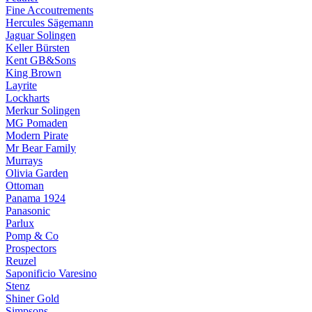
Fine Accoutrements
Hercules Sägemann
Jaguar Solingen
Keller Bürsten
Kent GB&Sons
King Brown
Layrite
Lockharts
Merkur Solingen
MG Pomaden
Modern Pirate
Mr Bear Family
Murrays
Olivia Garden
Ottoman
Panama 1924
Panasonic
Parlux
Pomp & Co
Prospectors
Reuzel
Saponificio Varesino
Stenz
Shiner Gold
Simpsons