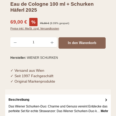
Eau de Cologne 100 ml + Schurken
Häferl 2025
Verkaufspreis:
69,00 €
%
Regulärer Preis:
75,90 €
(9.09% gespart)
Preise inkl. MwSt. zzgl. Versandkosten
Produkt Anzahl: Gib den gewünschten Wert ein oder benutze die Schaltflächen um d
In den Warenkorb
Hersteller:
WIENER SCHURKEN
✓ Versand aus Wien
✓ Seit 1997 Fachgeschäft
✓ Original Markenprodukte
Beschreibung
Das Wiener Schurken-Duo: Charme und Genuss vereint Entdecke das
perfekte Set für echte Strawanzer: Das Wiener Schurken-Duo k…
Mehr